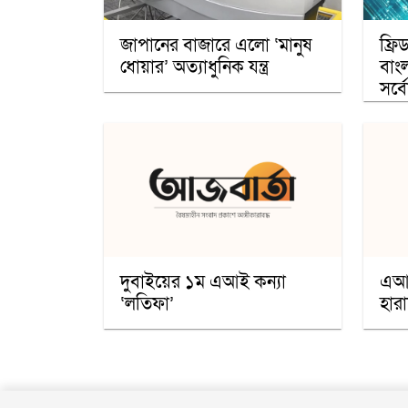
জাপানের বাজারে এলো ‘মানুষ
ফ্রি
ধোয়ার’ অত্যাধুনিক যন্ত্র
বাং
সর্বো
দুবাইয়ের ১ম এআই কন্যা
এআই
‘লতিফা’
হারা