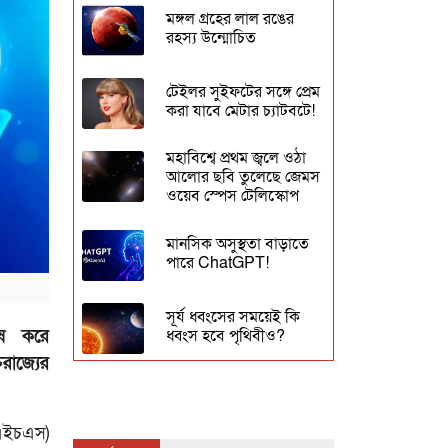
মঙ্গল গ্রহের লাল রঙের
রহস্য উন্মোচিত
টেইলর সুইফটের সঙ্গে প্রেম
করা যাবে মেটার চ্যাটবটে!
মহাবিশ্বে প্রথম জ্বলে ওঠা
আলোর ছবি তুলেছে জেমস
ওয়েব স্পেস টেলিস্কোপ
মানসিক অসুস্থতা বাড়াতে
পারে ChatGPT!
সূর্য ধ্বংসের সময়েই কি
ধ্বংস হবে পৃথিবীও?
েষ করে
রাজ্যের
বিনামূল্যে ভিডিও বানানোর
এআই টুল উন্মুক্ত করলো
গুগল
এইচএস)