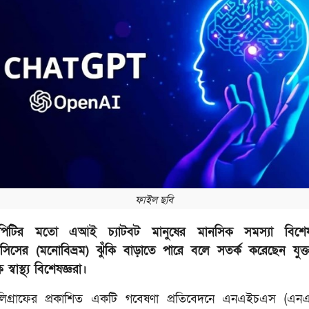
ফাইল ছবি
জিপিটির মতো এআই চ্যাটবট মানুষের মানসিক সমস্যা বিশ
িসের (মনোবিভ্রম) ঝুঁকি বাড়াতে পারে বলে সতর্ক করেছেন যুক্ত
স্বাস্থ্য বিশেষজ্ঞরা।
েলিগ্রাফের প্রকাশিত একটি গবেষণা প্রতিবেদনে এনএইচএস (এন