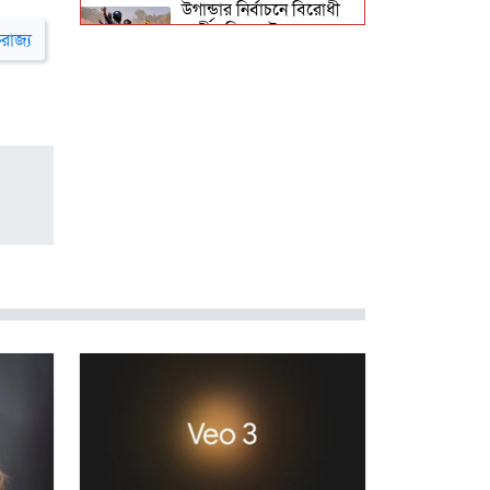
উগান্ডার নির্বাচনে বিরোধী
প্রার্থী ববি ওয়াইনকে
তরাজ্য
জোরপূর্বক তুলে নেওয়ার
অভিযোগ
বিহারে সড়ক দুর্ঘটনায়
সপ্তম শ্রেণির ছাত্র নিহত,
সাহায্যের বদলে মাছ লুট
আনুষ্ঠানিকভাবে কুর্দি
ভাষাকে স্বীকৃতি দিল
সিরিয়া
চার খনি থেকে ৭৮ লাখ
আউন্স সোনা উত্তোলন
সৌদি রাষ্ট্রীয় কোম্পানি
মা’আদেনের