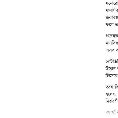
মনোরো
মানসি
জবাবগু
ফলে তা
গবেষক
মানসিক
এসব ব্
চ্যাটজ
উল্লেখ
হিসেবে
তবে বি
হলেও, 
নির্ভর
সোর্স: