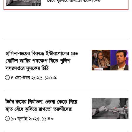
বেঁধে ঝুলিয়ে রাখতো তরুণীদের!
‘নো ট্রিটমেন্ট, নো রিলিজ’ নির্দেশ দিয়েছিলেন
শেখ হাসিনা : চিফ প্রসিকিউটর
বিক্ষোভ দমনে নির্বিচারে গুলি চালানোর নির্দেশ
দিয়েছিলেন শেখ হাসিনা!
হাসিনা-জয়ের বিরুদ্ধে ইন্টারপোলের রেড
শেখ হাসিনার মিথ্যা ও বানোয়াট বক্তব্যের
নোটিশ জারির পদক্ষেপ নিতে পুলিশ
বিরুদ্ধে বাংলাদেশের প্রতিবাদ
সদরদপ্তরে দুদকের চিঠি
৪ সেপ্টেম্বর ২০২৫, ১৬:০৯
চীন আগেই টের পেয়েছিল শেখ হাসিনার পতন
হচ্ছে
টর্চার রুমের নির্যাতন: ওড়না কেড়ে নিয়ে
হাত বেঁধে ঝুলিয়ে রাখতো তরুণীদের!
১০ জুলাই ২০২৫, ১১:৪৮