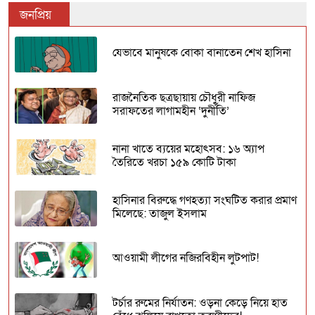
জনপ্রিয়
যেভাবে মানুষকে বোকা বানাতেন শেখ হাসিনা
রাজনৈতিক ছত্রছায়ায় চৌধুরী নাফিজ
সরাফতের লাগামহীন ‘দুর্নীতি’
নানা খাতে ব্যয়ের মহোৎসব: ১৬ অ্যাপ
তৈরিতে খরচা ১৫৯ কোটি টাকা
হাসিনার বিরুদ্ধে গণহত্যা সংঘটিত করার প্রমাণ
মিলেছে: তাজুল ইসলাম
আওয়ামী লীগের নজিরবিহীন লুটপাট!
টর্চার রুমের নির্যাতন: ওড়না কেড়ে নিয়ে হাত