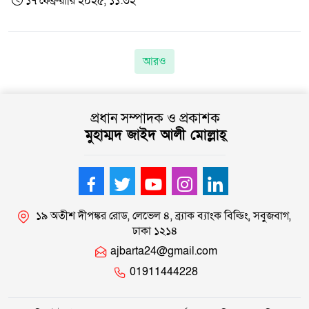
১৭ ফেব্রুয়ারি ২০২৫, ১১:৩২
আরও
প্রধান সম্পাদক ও প্রকাশক
মুহাম্মদ জাইদ আলী মোল্লাহ্
১৯ অতীশ দীপঙ্কর রোড, লেভেল ৪, ব্র্যাক ব্যাংক বিল্ডিং, সবুজবাগ,
ঢাকা ১২১৪
ajbarta24@gmail.com
01911444228