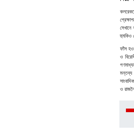
কলরেকর্
প্রেক্ষাপ
সেখানে
হুমকিও
ফাঁস
হওয
ও
বিরো
গণমাধ্য
মন্তব্য
সাংবাদি
ও
রাজন