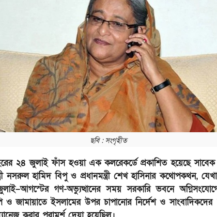
ছবি : সংগৃহীত
ের ২৪ জুলাই ফাঁস হওয়া এক কলরেকর্ডে প্রকাশিত হয়েছে সাবেক জ
ন্ত্রী নসরুল হামিদ বিপু ও প্রধানমন্ত্রী শেখ হাসিনার কথোপকথন, যেখ
 জুলাই–আগস্টের গণ-অভ্যুত্থানের সময় সরকারি ভবনে অগ্নিসংযো
ি ও জামায়াতে ইসলামের উপর চাপানোর নির্দেশ ও সাংবাদিকদের ‘হ
ম্যানেজ করার পরামর্শ দেয়া হয়েছিল।