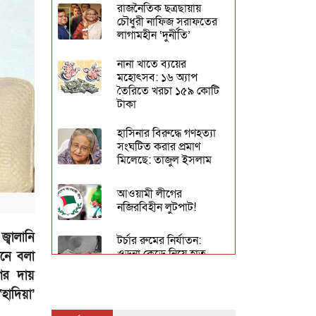
রাজনৈতিক ছত্রছায়ায়
চৌধুরী নাফিজ সরাফতের
লাগামহীন ‘দুর্নীতি’
নানা খাতে ব্যয়ের
মহোৎসব: ১৬ অ্যাপ
তৈরিতে খরচা ১৫৯ কোটি
টাকা
হাসিনার বিরুদ্ধে গণহত্যা
সংঘটিত করার প্রমাণ
মিলেছে: তাজুল ইসলাম
আওয়ামী লীগের
নজিরবিহীন লুটপাট!
্বালানি
টর্চার রুমের নির্যাতন:
ওড়না কেড়ে নিয়ে হাত
ানে বলা
বেঁধে ঝুলিয়ে রাখতো
গের দায়
তরুণীদের!
াদিয়া’
‘নো ট্রিটমেন্ট, নো রিলিজ’