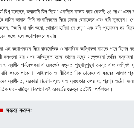
,
‘‘
’’
ডে
বিপু
বলেছেন
জ্বালানি
বিল
নিয়ে
একদিনে
কাভার
করে
ফেলছি
২৪
লাখ
এমন
টে
হামিদ
জানান
তিনি
সাংবাদিকদের
নিয়ে
ঢাকায়
ঘোরাচ্ছেন
এবং
ছবি
তুলছেন।
শ
, ‘‘
,
,’’
বলেন
আমি
যা
বলি
শুনো
থোরাসা
হাদিয়া
দে
দো
এবং
যদি
প্রয়োজন
হয়
বিদ্য
দেয়া
হচ্ছে
বলে
কথোপকথনে
ছড়ায়।
়া
এই
কথোপকথন
ঘিরে
রাজনৈতিক
ও
সামাজিক
অস্থিরতা
বাড়তে
পারে
বিশেষ
ক
ধী
দলগুলো
যার
ওপর
অভিযুক্ত
হচ্ছে
তাদের
মধ্যে
উত্তেজনা
তৈরির
সম্ভাবনা
ম
ও
স্বাধীন
পর্যবেক্ষকরা
এ
রেকর্ডের
সত্যতা
পুঙ্খানুপুঙ্খ
তদন্ত
এবং
সংশ্লিষ্ট
ব
দাবি
করতে
পারেন।
আইনগত
ও
নীতিগত
দিক
থেকেও
এ
ধরনের
আলাপ
প্
,
–
কদের
স্বাধীনতা
সরকারি
নির্দেশ
প্রভাব
ও
স্বচ্ছতার
ওপর
বড়
প্রশ্ন
ওঠে।
জন
–
ৈতিক
দায়
দায়িত্ব
নিরূপণে
এই
রেকর্ডের
গুরুত্ব
ততটাই
স্পর্শকাতর।
মন্তব্য করুন: