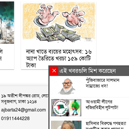
গাজায় শান্তি প্রতিষ্ঠায়
ট্রাম্পের ‘বোর্ড অব পিস’,
যুদ্ধবিরতির দ্বিতীয় ধাপ
নিয়ে কায়রোতে আলোচনা
কৌশলের নামে বিএনপি
গুপ্ত বেশ ধারণ করেনি:
লি
নানা খাতে ব্যয়ের মহোৎসব: ১৬
তারেক রহমান
ন
অ্যাপ তৈরিতে খরচা ১৫৯ কোটি
টাকা
এই খবরগুলি মিশ করেছেন
খেটে খাওয়া মানুষের মাঝে
স্বস্তি আনলো ’সাওয়াব’-এর
পুঁজিবাজারে সালমান
’ইফতারি ঘর’
সাম্রাজ্যে ধস!
১৯ অতীশ দীপঙ্কর রোড, লেভেল ৪, ব্র্যাক ব্যাংক বিল্ডিং,
রমজান উপলক্ষে সওয়াবের
সবুজবাগ, ঢাকা ১২১৪
আওয়ামী লীগের
ফুড প্যাক বিতরণ
নজিরবিহীন লুটপাট!
ajbarta24@gmail.com
অধিকাংশ মুসলিম শিক্ষার্থী
01911444228
ভর্তি হওয়ায় কাশ্মীরে
হাসিনার বিরুদ্ধে গণহত্যা
কলেজ বন্ধ করলো ভারত