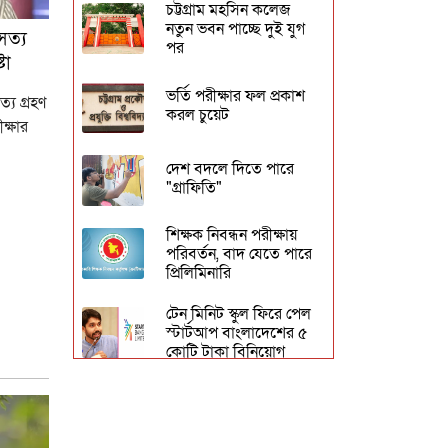
চট্টগ্রাম মহসিন কলেজ
নতুন ভবন পাচ্ছে দুই যুগ
 সত্য
পর
টা
ভর্তি পরীক্ষার ফল প্রকাশ
ত্য গ্রহণ
করল চুয়েট
্ষার
দেশ বদলে দিতে পারে
"গ্রাফিতি"
শিক্ষক নিবন্ধন পরীক্ষায়
পরিবর্তন, বাদ যেতে পারে
প্রিলিমিনারি
টেন মিনিট স্কুল ফিরে পেল
স্টার্টআপ বাংলাদেশের ৫
কোটি টাকা বিনিয়োগ
শিক্ষাপ্রতিষ্ঠানে শনিবার
ক্লাস চলবে কি না জানালেন
আজিজী