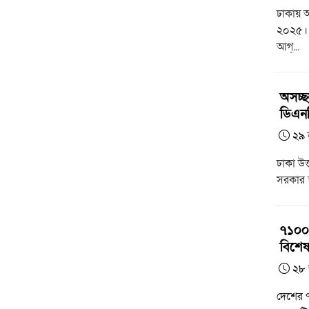
ঢাকায় অ
২০২৫। অ
আগ্...
অসচ্ছল
ডিএন
২৯ 
ঢাকা উত
সরকার স্
৭১০০ শ
বিশেষ
২৮ 
দেশের ৭ 