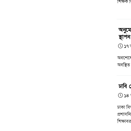
শিক্ষক 
অনুমো
স্থাপন
১৭ 
অবশেষে
অবস্থিত র
ঢাবি
১৪ 
ঢাকা বি
প্রশাস
শিক্ষাবর.