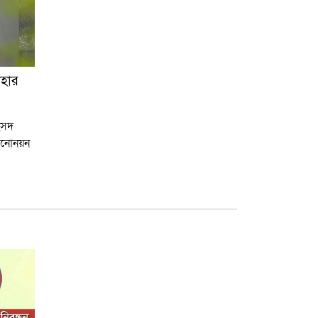
পাঠ্যবইয়ে শেখ হাসিনার
নামের আগে স্বৈরাচার-
গণহত্যাকারী, থাকছে
রাতের ভোটের কথাও
াহার
উচ্চ মাধ্যমিক সার্টিফিকেট
(এইচএসসি) পরীক্ষার
রুটিন প্রকাশ
সংসদ
প্রকাশিত হলো বুয়েটের
ী মনোনয়ন
ভর্তি পরীক্ষার ফল, ভর্তি
শুরু ১০ মার্চ