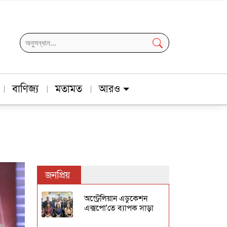
বাণিজ্য
মতামত
আরও
জনপ্রিয়
অস্ট্রেলিয়ান এডুকেশন
এক্সপো'তে ব্যাপক সাড়া