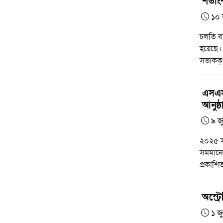
শতাং
১০ 
চলতি ব
হয়েছে। 
সভাকক্.
এসএস
আনুষ্ঠ
৯ জ
২০২৫ সা
সমমানে
প্রকাশিত
অস্ট্
১ জ