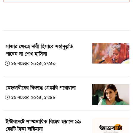
আছিয়া ধর্ষণ ও হত্যা মামলার বিচার ৭ দিনের
মধ্যে শুরু: আইন উপদেষ্টা
ঢাকা দক্ষিণের মেয়র ঘোষিত হলেন বিএনপি
নেতা ইশরাক হোসেন
সাজার ক্ষেত্রে নারী হিসাবে সহানুভূতি
আবু সাঈদ হত্যার তদন্তে মিলেছে ৩০ জনের
পাবেন না শেখ হাসিনা
সম্পৃক্ততা
১৬ নভেম্বর ২০২৫, ১৭:৫০
সাবেক শিল্পমন্ত্রী ও তার স্ত্রীর ‍বিরুদ্ধে দুদকের
মামলা
মেহজাবীনের বিরুদ্ধে গ্রেপ্তারি পরোয়ানা
১৬ নভেম্বর ২০২৫, ১৭:৪৮
ইন্টারনেটে সাম্প্রদায়িক বিদ্বেষ ছড়ালে ৯৯
কোটি টাকা জরিমানা