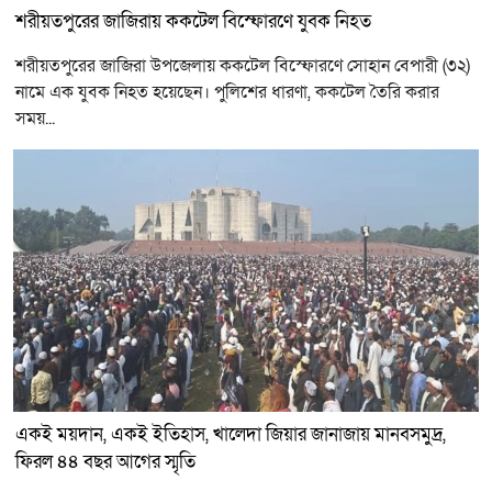
শরীয়তপুরের জাজিরায় ককটেল বিস্ফোরণে যুবক নিহত
শরীয়তপুরের জাজিরা উপজেলায় ককটেল বিস্ফোরণে সোহান বেপারী (৩২)
নামে এক যুবক নিহত হয়েছেন। পুলিশের ধারণা, ককটেল তৈরি করার
সময়...
একই ময়দান, একই ইতিহাস, খালেদা জিয়ার জানাজায় মানবসমুদ্র,
ফিরল ৪৪ বছর আগের স্মৃতি