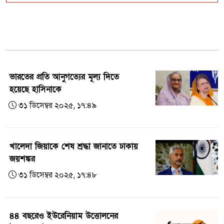
যে জুলাই ছিল ‘৩৬ দিনের’
বিশ্বকবি রবীন্দ্রনাথ ঠাকুরের ১৬৫তম জন্মদিন
আজ
ভারতের প্রতি আনুগত্যের মূল্য দিতে
হয়েছে হাসিনাকে
৬ জেলায় বন্যার পূর্বাভাস
৩১ ডিসেম্বর ২০২৫, ১৭:৪৯
ঈদকে সামনে রেখে সারাদেশে নিরাপত্তা
জোরদার
খালেদা জিয়াকে শেষ শ্রদ্ধা জানাতে ঢাকায়
জয়শঙ্কর
৩১ ডিসেম্বর ২০২৫, ১৭:৪৮
৪৪ বছরেও ইউরেনিয়াম উত্তোলনের