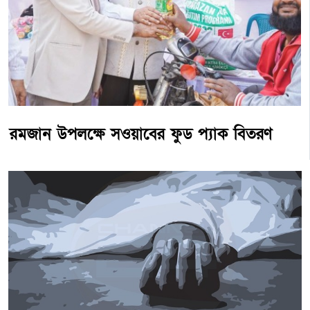
রমজান উপলক্ষে সওয়াবের ফুড প্যাক বিতরণ