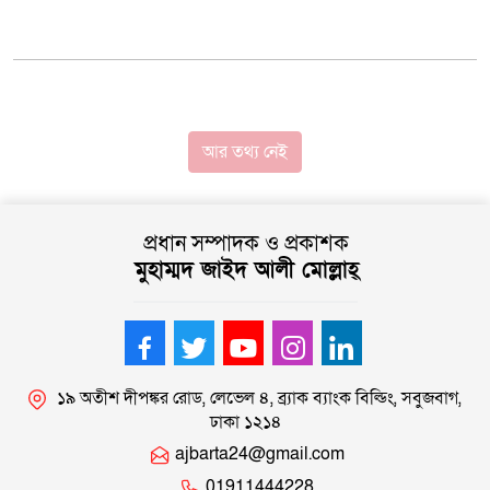
আর তথ্য নেই
প্রধান সম্পাদক ও প্রকাশক
মুহাম্মদ জাইদ আলী মোল্লাহ্
১৯ অতীশ দীপঙ্কর রোড, লেভেল ৪, ব্র্যাক ব্যাংক বিল্ডিং, সবুজবাগ,
ঢাকা ১২১৪
ajbarta24@gmail.com
01911444228