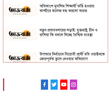
অধিকাংশ মুসলিম শিক্ষার্থী ভর্তি হওয়ায়
কাশ্মীরে কলেজ বন্ধ করলো ভারত
নতুন প্রভাববলয়ের লড়াই: যুক্তরাষ্ট্র, চীন ও
রাশিয়া কি বদলে দিচ্ছে বৈশ্বিক ব্যবস্থা
উগান্ডার নির্বাচনে বিরোধী প্রার্থী ববি ওয়াইনকে
জোরপূর্বক তুলে নেওয়ার অভিযোগ
বিহারে সড়ক দুর্ঘটনায় সপ্তম শ্রেণির ছাত্র নিহত,
সাহায্যের বদলে মাছ লুট
আমাদের ফলো করুন -
আনুষ্ঠানিকভাবে কুর্দি ভাষাকে স্বীকৃতি দিল
সিরিয়া