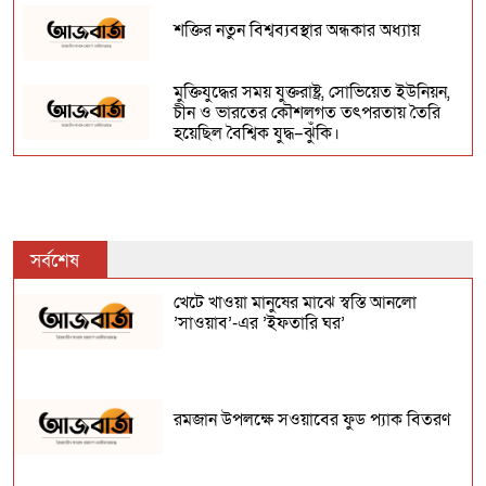
শক্তির নতুন বিশ্বব্যবস্থার অন্ধকার অধ্যায়
মুক্তিযুদ্ধের সময় যুক্তরাষ্ট্র, সোভিয়েত ইউনিয়ন,
চীন ও ভারতের কৌশলগত তৎপরতায় তৈরি
হয়েছিল বৈশ্বিক যুদ্ধ–ঝুঁকি।
সর্বশেষ
খেটে খাওয়া মানুষের মাঝে স্বস্তি আনলো
’সাওয়াব’-এর ’ইফতারি ঘর’
রমজান উপলক্ষে সওয়াবের ফুড প্যাক বিতরণ