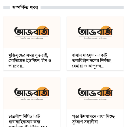
সম্পর্কিত খবর
চার খনি থেকে ৭৮ লাখ আউন্স সোনা উত্তোলন
সৌদি রাষ্ট্রীয় কোম্পানি মা’আদেনের
গাজায় শান্তি প্রতিষ্ঠায় ট্রাম্পের ‘বোর্ড অব পিস’,
যুদ্ধবিরতির দ্বিতীয় ধাপ নিয়ে কায়রোতে
আলোচনা
মুক্তিযুদ্ধের সময় যুক্তরাষ্ট্র,
হাসান মাহমুদ - একটি
সোভিয়েত ইউনিয়ন, চীন ও
তলাবিহীন দলের নির্লজ্জ,
ভারতের...
বেহায়া ও কাপুরুষ...
কৌশলের নামে বিএনপি গুপ্ত বেশ ধারণ
করেনি: তারেক রহমান
খেটে খাওয়া মানুষের মাঝে স্বস্তি আনলো
’সাওয়াব’-এর ’ইফতারি ঘর’
ছাত্রলীগ নিষিদ্ধ! এই
পূজা উদযাপনে বাধা দিচ্ছে
ধারাবাহিকতায় অন্য
সুযোগ সন্ধানীরা