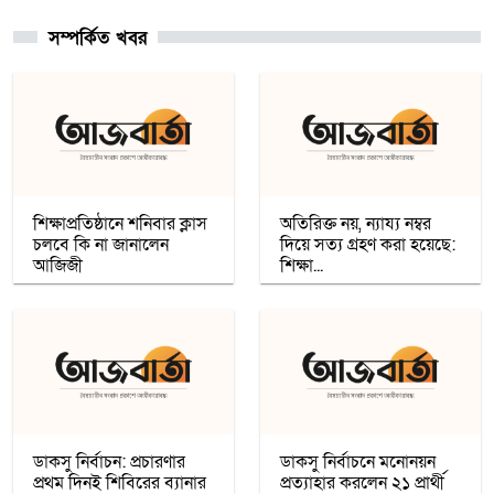
সম্পর্কিত খবর
চার খনি থেকে ৭৮ লাখ আউন্স সোনা উত্তোলন
সৌদি রাষ্ট্রীয় কোম্পানি মা’আদেনের
গাজায় শান্তি প্রতিষ্ঠায় ট্রাম্পের ‘বোর্ড অব পিস’,
যুদ্ধবিরতির দ্বিতীয় ধাপ নিয়ে কায়রোতে
আলোচনা
শিক্ষাপ্রতিষ্ঠানে শনিবার ক্লাস
অতিরিক্ত নয়, ন্যায্য নম্বর
চলবে কি না জানালেন
দিয়ে সত্য গ্রহণ করা হয়েছে:
আজিজী
শিক্ষা...
কৌশলের নামে বিএনপি গুপ্ত বেশ ধারণ
করেনি: তারেক রহমান
খেটে খাওয়া মানুষের মাঝে স্বস্তি আনলো
’সাওয়াব’-এর ’ইফতারি ঘর’
ডাকসু নির্বাচন: প্রচারণার
ডাকসু নির্বাচনে মনোনয়ন
প্রথম দিনই শিবিরের ব্যানার
প্রত্যাহার করলেন ২১ প্রার্থী