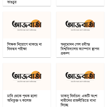
ভাঙচুর
রমজান উপলক্ষে সওয়াবের ফুড প্যাক বিতরণ
অধিকাংশ মুসলিম শিক্ষার্থী ভর্তি হওয়ায়
কাশ্মীরে কলেজ বন্ধ করলো ভারত
নতুন প্রভাববলয়ের লড়াই: যুক্তরাষ্ট্র, চীন ও
রাশিয়া কি বদলে দিচ্ছে বৈশ্বিক ব্যবস্থা
শিক্ষক নিয়োগে থাকছে না
অনুমোদন পেল রবীন্দ্র
নিবন্ধন পরীক্ষা
বিশ্ববিদ্যালয় ক্যাম্পাস স্থাপন
উগান্ডার নির্বাচনে বিরোধী প্রার্থী ববি ওয়াইনকে
প্রকল্প
জোরপূর্বক তুলে নেওয়ার অভিযোগ
বিহারে সড়ক দুর্ঘটনায় সপ্তম শ্রেণির ছাত্র নিহত,
সাহায্যের বদলে মাছ লুট
আনুষ্ঠানিকভাবে কুর্দি ভাষাকে স্বীকৃতি দিল
সিরিয়া
ঢাবি থেকে পৃথক হলো
ডাকসু নির্বাচন: একটি অংশ
অধিভুক্ত ৭ কলেজ
নারীদের রাজনীতিতে বাধা
চার খনি থেকে ৭৮ লাখ আউন্স সোনা উত্তোলন
দিচ্ছে