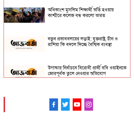
অধিকাংশ মুসলিম শিক্ষার্থী ভর্তি হওয়ায়
কাশ্মীরে কলেজ বন্ধ করলো ভারত
নতুন প্রভাববলয়ের লড়াই: যুক্তরাষ্ট্র, চীন ও
রাশিয়া কি বদলে দিচ্ছে বৈশ্বিক ব্যবস্থা
উগান্ডার নির্বাচনে বিরোধী প্রার্থী ববি ওয়াইনকে
জোরপূর্বক তুলে নেওয়ার অভিযোগ
বিহারে সড়ক দুর্ঘটনায় সপ্তম শ্রেণির ছাত্র নিহত,
সাহায্যের বদলে মাছ লুট
আমাদের ফলো করুন -
আনুষ্ঠানিকভাবে কুর্দি ভাষাকে স্বীকৃতি দিল
সিরিয়া