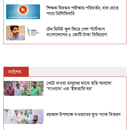
শিক্ষক নিবন্ধন পরীক্ষায় পরিবর্তন, বাদ যেতে
পারে প্রিলিমিনারি
টেন মিনিট স্কুল ফিরে পেল স্টার্টআপ
বাংলাদেশের ৫ কোটি টাকা বিনিয়োগ
শিক্ষাপ্রতিষ্ঠানে শনিবার ক্লাস চলবে কি না
জানালেন আজিজী
পাঠ্যবইয়ে শেখ হাসিনার নামের আগে
সর্বশেষ
স্বৈরাচার-গণহত্যাকারী, থাকছে রাতের ভোটের
কথাও
খেটে খাওয়া মানুষের মাঝে স্বস্তি আনলো
’সাওয়াব’-এর ’ইফতারি ঘর’
উচ্চ মাধ্যমিক সার্টিফিকেট (এইচএসসি)
পরীক্ষার রুটিন প্রকাশ
রমজান উপলক্ষে সওয়াবের ফুড প্যাক বিতরণ
প্রকাশিত হলো বুয়েটের ভর্তি পরীক্ষার ফল,
ভর্তি শুরু ১০ মার্চ