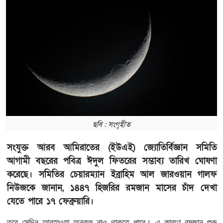
ছবি : সংগৃহীত
সংযুক্ত আরব আমিরাতের (ইউএই) জ্যোতির্বিজ্ঞান সমিতি
আগামী বছরের পবিত্র ঈদুল ফিতরের সম্ভাব্য তারিখ ঘোষণা
করেছে। সমিতির চেয়ারম্যান ইব্রাহিম আল জারওয়ান গালফ
নিউজকে জানান, ১৪৪৭ হিজরির রমজান মাসের চাঁদ দেখা
যেতে পারে ১৭ ফেব্রুয়ারি।
তবে
সেদিন
আবহাওয়া
অনুকূল
নাও
থাকতে
পারে।
এ
কারণে
রমজান
শুরু