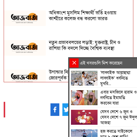
অধিকাংশ মুসলিম শিক্ষার্থী ভর্তি হওয়ায়
কাশ্মীরে কলেজ বন্ধ করলো ভারত
নতুন প্রভাববলয়ের লড়াই: যুক্তরাষ্ট্র, চীন ও
রাশিয়া কি বদলে দিচ্ছে বৈশ্বিক ব্যবস্থা
এই খবরগুলি মিশ করেছেন
উগান্ডার নির্বাচনে বিরোধী প্রার্থী ববি ওয়াইনকে
‘লাব্বাইক আল্লাহুম্মা
জোরপূর্বক তুলে নেওয়ার অভিযোগ
লাব্বাইক’ ধ্বনিতে
মুখরি...
এবার মসজিদে হারাম ও
নববিতে ইমামতি
বিহারে সড়ক দুর্ঘটনায় সপ্তম শ্রেণির ছাত্র নিহত,
করবেন যারা
সাহায্যের বদলে মাছ লুট
আমাদের ফলো করুন -
যেসব দেশে ৬ জুন ও
যেসব দেশে ৭ জুন ঈদুল
আজহা
আনুষ্ঠানিকভাবে কুর্দি ভাষাকে স্বীকৃতি দিল
হজ করতে সাইকেলে
চড়ে ৯ দেশ পাড়ি!