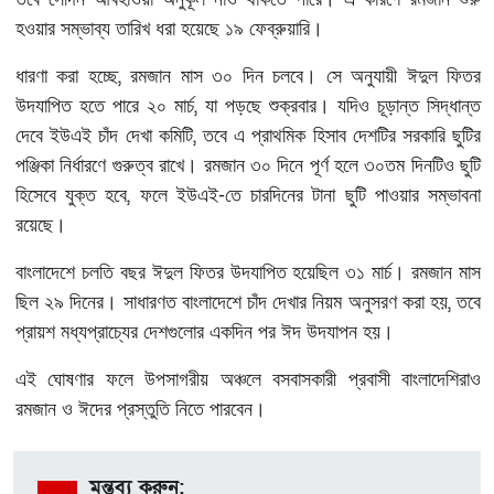
হওয়ার
সম্ভাব্য
তারিখ
ধরা
হয়েছে
১৯
ফেব্রুয়ারি।
,
ধারণা
করা
হচ্ছে
রমজান
মাস
৩০
দিন
চলবে।
সে
অনুযায়ী
ঈদুল
ফিতর
,
উদযাপিত
হতে
পারে
২০
মার্চ
যা
পড়ছে
শুক্রবার।
যদিও
চূড়ান্ত
সিদ্ধান্ত
,
দেবে
ইউএই
চাঁদ
দেখা
কমিটি
তবে
এ
প্রাথমিক
হিসাব
দেশটির
সরকারি
ছুটির
পঞ্জিকা
নির্ধারণে
গুরুত্ব
রাখে।
রমজান
৩০
দিনে
পূর্ণ
হলে
৩০তম
দিনটিও
ছুটি
,
-
হিসেবে
যুক্ত
হবে
ফলে
ইউএই
তে
চারদিনের
টানা
ছুটি
পাওয়ার
সম্ভাবনা
রয়েছে।
বাংলাদেশে
চলতি
বছর
ঈদুল
ফিতর
উদযাপিত
হয়েছিল
৩১
মার্চ।
রমজান
মাস
,
ছিল
২৯
দিনের।
সাধারণত
বাংলাদেশে
চাঁদ
দেখার
নিয়ম
অনুসরণ
করা
হয়
তবে
প্রায়শ
মধ্যপ্রাচ্যের
দেশগুলোর
একদিন
পর
ঈদ
উদযাপন
হয়।
এই
ঘোষণার
ফলে
উপসাগরীয়
অঞ্চলে
বসবাসকারী
প্রবাসী
বাংলাদেশিরাও
রমজান
ও
ঈদের
প্রস্তুতি
নিতে
পারবেন।
মন্তব্য করুন: