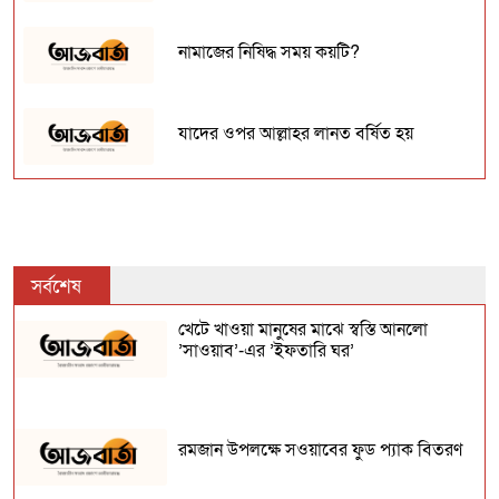
নামাজের নিষিদ্ধ সময় কয়টি?
যাদের ওপর আল্লাহর লানত বর্ষিত হয়
হাত ‍দিয়ে ছুঁয়ে সালাম করা কি জায়েজ?
শাওয়াল মাসের ছয় রোজায় মিলবে সারা বছর
সর্বশেষ
রোজা রাখার সওয়াব
খেটে খাওয়া মানুষের মাঝে স্বস্তি আনলো
’সাওয়াব’-এর ’ইফতারি ঘর’
যেসব আমলে সম্মান ও সম্পদ বাড়ে
যেসব দেশে ৬ জুন ও যেসব দেশে ৭ জুন ঈদুল
রমজান উপলক্ষে সওয়াবের ফুড প্যাক বিতরণ
আজহা