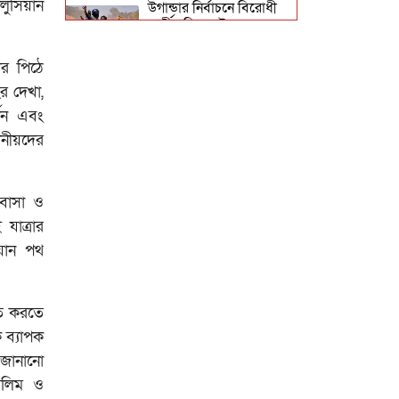
ুসিয়ান
উগান্ডার নির্বাচনে বিরোধী
প্রার্থী ববি ওয়াইনকে
জোরপূর্বক তুলে নেওয়ার
অভিযোগ
ার পিঠে
র দেখা,
্শন এবং
বিহারে সড়ক দুর্ঘটনায়
সপ্তম শ্রেণির ছাত্র নিহত,
ানীয়দের
সাহায্যের বদলে মাছ লুট
োবাসা ও
আনুষ্ঠানিকভাবে কুর্দি
যাত্রার
ভাষাকে স্বীকৃতি দিল
সিরিয়া
য়ান পথ
চার খনি থেকে ৭৮ লাখ
িত করতে
আউন্স সোনা উত্তোলন
 ব্যাপক
সৌদি রাষ্ট্রীয় কোম্পানি
মা’আদেনের
 জানানো
সলিম ও