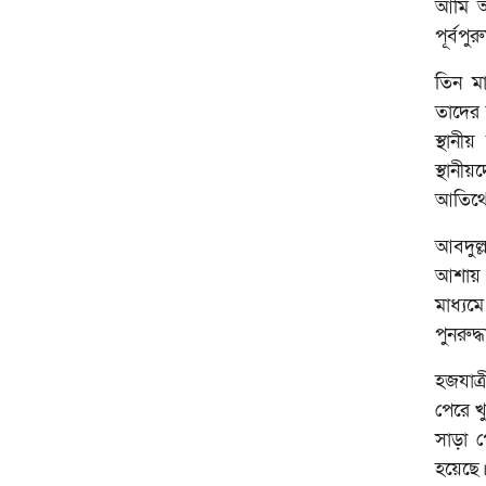
আমি আল
পূর্বপ
তিন মা
তাদের 
স্থানী
স্থান
আতিথেয়
আবদুল্
আশায় 
মাধ্যম
পুনরুদ্
হজযাত্
পেরে খ
সাড়া প
হয়েছ