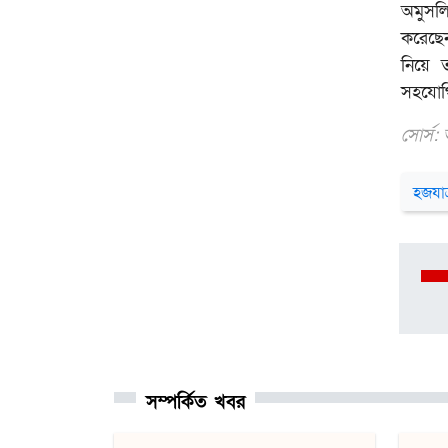
অমুসলি
করেছে
নিয়ে 
সহযোগি
সোর্স:
হজযাত্
সম্পর্কিত খবর