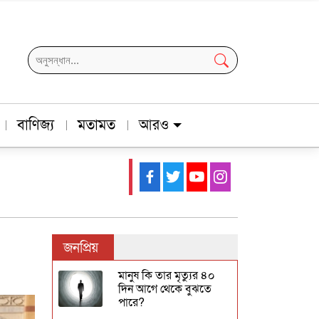
বাণিজ্য
মতামত
আরও
জনপ্রিয়
মানুষ কি তার মৃত্যুর ৪০
দিন আগে থেকে বুঝতে
পারে?