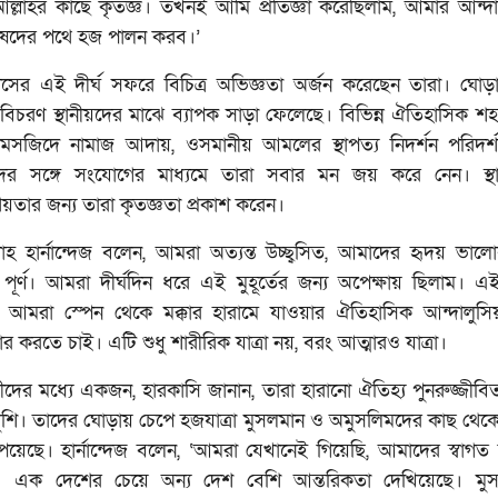
্লাহর কাছে কৃতজ্ঞ। তখনই আমি প্রতিজ্ঞা করেছিলাম, আমার আন্দাল
ুরুষদের পথে হজ পালন করব।’
সের এই দীর্ঘ সফরে বিচিত্র অভিজ্ঞতা অর্জন করেছেন তারা। ঘোড়
বিচরণ স্থানীয়দের মাঝে ব্যাপক সাড়া ফেলেছে। বিভিন্ন ঐতিহাসিক শহ
য় মসজিদে নামাজ আদায়, ওসমানীয় আমলের স্থাপত্য নিদর্শন পরিদর
ীয়দের সঙ্গে সংযোগের মাধ্যমে তারা সবার মন জয় করে নেন। স্থ
তার জন্য তারা কৃতজ্ঞতা প্রকাশ করেন।
লাহ হার্নান্দেজ বলেন, আমরা অত্যন্ত উচ্ছ্বসিত, আমাদের হৃদয় ভাল
পূর্ণ। আমরা দীর্ঘদিন ধরে এই মুহূর্তের জন্য অপেক্ষায় ছিলাম। এই 
ে আমরা স্পেন থেকে মক্কার হারামে যাওয়ার ঐতিহাসিক আন্দালুসি
ধার করতে চাই। এটি শুধু শারীরিক যাত্রা নয়, বরং আত্মারও যাত্রা।
রীদের মধ্যে একজন, হারকাসি জানান, তারা হারানো ঐতিহ্য পুনরুজ্জীব
ুশি। তাদের ঘোড়ায় চেপে হজযাত্রা মুসলমান ও অমুসলিমদের কাছ থেকে
েয়েছে। হার্নান্দেজ বলেন, ‘আমরা যেখানেই গিয়েছি, আমাদের স্বাগত
ে। এক দেশের চেয়ে অন্য দেশ বেশি আন্তরিকতা দেখিয়েছে। মু