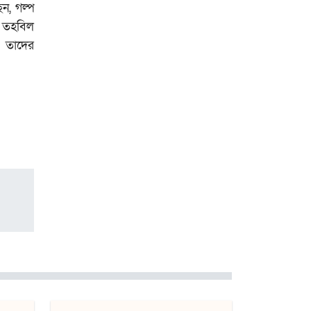
ন, গল্প
গাজায় শান্তি প্রতিষ্ঠায়
ট্রাম্পের ‘বোর্ড অব পিস’,
 তহবিল
যুদ্ধবিরতির দ্বিতীয় ধাপ
া তাদের
নিয়ে কায়রোতে আলোচনা
কৌশলের নামে বিএনপি
গুপ্ত বেশ ধারণ করেনি:
তারেক রহমান
খেটে খাওয়া মানুষের মাঝে
স্বস্তি আনলো ’সাওয়াব’-এর
’ইফতারি ঘর’
রমজান উপলক্ষে সওয়াবের
ফুড প্যাক বিতরণ
অধিকাংশ মুসলিম শিক্ষার্থী
ভর্তি হওয়ায় কাশ্মীরে
কলেজ বন্ধ করলো ভারত