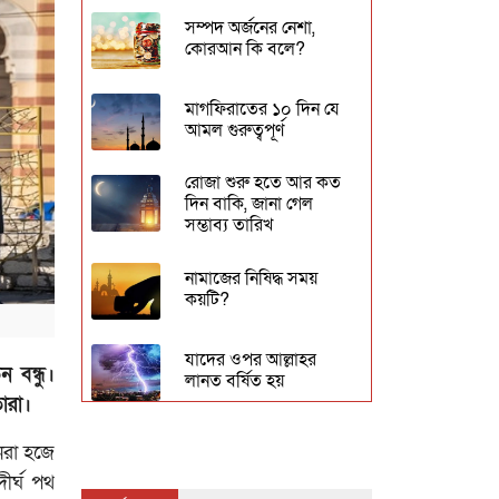
সম্পদ অর্জনের নেশা,
কোরআন কি বলে?
মাগফিরাতের ১০ দিন যে
আমল গুরুত্বপূর্ণ
রোজা শুরু হতে আর কত
দিন বাকি, জানা গেল
সম্ভাব্য তারিখ
নামাজের নিষিদ্ধ সময়
কয়টি?
যাদের ওপর আল্লাহর
বন্ধু।
লানত বর্ষিত হয়
ারা।
হাত ‍দিয়ে ছুঁয়ে সালাম করা
নরা হজে
কি জায়েজ?
ীর্ঘ পথ