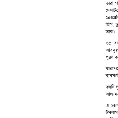
তারা প
দেশটিত
ক্রোয়ে
গ্রিস,
তারা।
৩৫ বছ
আবদুল্ল
পূরণ ক
যাত্রা
ব্যবসা
দলটি দ
আল-মনা
এ হজযা
ইসলাম 