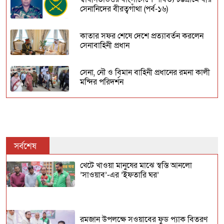
সেনানিদের বীরত্বগাঁথা (পর্ব-১৬)
কাতার সফর শেষে দেশে প্রত্যাবর্তন করলেন
সেনাবাহিনী প্রধান
সেনা, নৌ ও বিমান বাহিনী প্রধানের রমনা কালী
মন্দির পরিদর্শন
শহীদ ক্যাপ্টেন আফতাবুল কাদের এর শাহাদাৎ
বার্ষিকীতে বাংলাদেশ সেনাবাহিনীর শ্রদ্ধাঞ্জলি
সেনা অভিযানে নারী মাদক ব্যবসায়ী চক্র
সর্বশেষ
গ্রেফতার
খেটে খাওয়া মানুষের মাঝে স্বস্তি আনলো
’সাওয়াব’-এর ’ইফতারি ঘর’
রাজধানীর কলাবাগান এবং খুলনার রুপসা
উপজেলায় পৃথক অভিযানে অস্ত্র ও মাদকসহ
গ্রেফতার ৫
রমজান উপলক্ষে সওয়াবের ফুড প্যাক বিতরণ
স্বাধীনতাউত্তর বাংলাদেশে পার্বত্য চট্টগ্রামে বীর