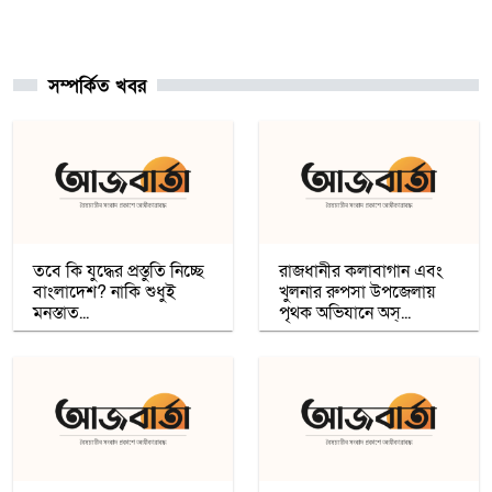
আনুষ্ঠানিকভাবে কুর্দি ভাষাকে স্বীকৃতি দিল
সিরিয়া
সম্পর্কিত খবর
চার খনি থেকে ৭৮ লাখ আউন্স সোনা উত্তোলন
সৌদি রাষ্ট্রীয় কোম্পানি মা’আদেনের
গাজায় শান্তি প্রতিষ্ঠায় ট্রাম্পের ‘বোর্ড অব পিস’,
যুদ্ধবিরতির দ্বিতীয় ধাপ নিয়ে কায়রোতে
আলোচনা
তবে কি যুদ্ধের প্রস্তুতি নিচ্ছে
রাজধানীর কলাবাগান এবং
বাংলাদেশ? নাকি শুধুই
খুলনার রুপসা উপজেলায়
মনস্তাত...
পৃথক অভিযানে অস্...
কৌশলের নামে বিএনপি গুপ্ত বেশ ধারণ
করেনি: তারেক রহমান
খেটে খাওয়া মানুষের মাঝে স্বস্তি আনলো
’সাওয়াব’-এর ’ইফতারি ঘর’