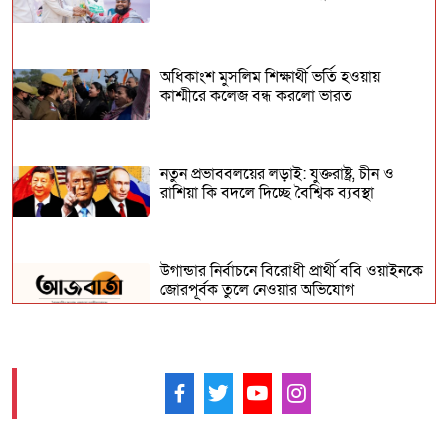
সেনানিদের বীরত্বগাঁথা (পর্ব-২১)
অধিকাংশ মুসলিম শিক্ষার্থী ভর্তি হওয়ায়
কাশ্মীরে কলেজ বন্ধ করলো ভারত
নতুন প্রভাববলয়ের লড়াই: যুক্তরাষ্ট্র, চীন ও
রাশিয়া কি বদলে দিচ্ছে বৈশ্বিক ব্যবস্থা
উগান্ডার নির্বাচনে বিরোধী প্রার্থী ববি ওয়াইনকে
জোরপূর্বক তুলে নেওয়ার অভিযোগ
বিহারে সড়ক দুর্ঘটনায় সপ্তম শ্রেণির ছাত্র নিহত,
সাহায্যের বদলে মাছ লুট
আমাদের ফলো করুন -