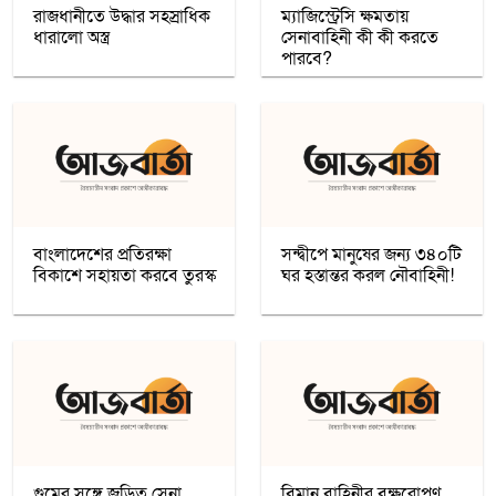
রাজধানীতে উদ্ধার সহস্রাধিক
ম্যাজিস্ট্রেসি ক্ষমতায়
ধারালো অস্ত্র
সেনাবাহিনী কী কী করতে
রমজান উপলক্ষে সওয়াবের ফুড প্যাক বিতরণ
পারবে?
অধিকাংশ মুসলিম শিক্ষার্থী ভর্তি হওয়ায়
কাশ্মীরে কলেজ বন্ধ করলো ভারত
নতুন প্রভাববলয়ের লড়াই: যুক্তরাষ্ট্র, চীন ও
রাশিয়া কি বদলে দিচ্ছে বৈশ্বিক ব্যবস্থা
বাংলাদেশের প্রতিরক্ষা
সন্দ্বীপে মানুষের জন্য ৩৪০টি
বিকাশে সহায়তা করবে তুরস্ক
ঘর হস্তান্তর করল নৌবাহিনী!
উগান্ডার নির্বাচনে বিরোধী প্রার্থী ববি ওয়াইনকে
জোরপূর্বক তুলে নেওয়ার অভিযোগ
বিহারে সড়ক দুর্ঘটনায় সপ্তম শ্রেণির ছাত্র নিহত,
সাহায্যের বদলে মাছ লুট
আনুষ্ঠানিকভাবে কুর্দি ভাষাকে স্বীকৃতি দিল
সিরিয়া
গুমের সঙ্গে জড়িত সেনা
বিমান বাহিনীর বৃক্ষরোপণ