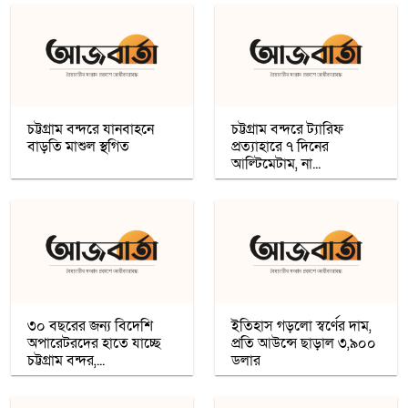
চার খনি থেকে ৭৮ লাখ আউন্স সোনা উত্তোলন
সৌদি রাষ্ট্রীয় কোম্পানি মা’আদেনের
গাজায় শান্তি প্রতিষ্ঠায় ট্রাম্পের ‘বোর্ড অব পিস’,
যুদ্ধবিরতির দ্বিতীয় ধাপ নিয়ে কায়রোতে
আলোচনা
চট্টগ্রাম বন্দরে যানবাহনে
চট্টগ্রাম বন্দরে ট্যারিফ
বাড়তি মাশুল স্থগিত
প্রত্যাহারে ৭ দিনের
আল্টিমেটাম, না...
কৌশলের নামে বিএনপি গুপ্ত বেশ ধারণ
করেনি: তারেক রহমান
খেটে খাওয়া মানুষের মাঝে স্বস্তি আনলো
’সাওয়াব’-এর ’ইফতারি ঘর’
৩০ বছরের জন্য বিদেশি
ইতিহাস গড়লো স্বর্ণের দাম,
অপারেটরদের হাতে যাচ্ছে
প্রতি আউন্সে ছাড়াল ৩,৯০০
চট্টগ্রাম বন্দর,...
রমজান উপলক্ষে সওয়াবের ফুড প্যাক বিতরণ
ডলার