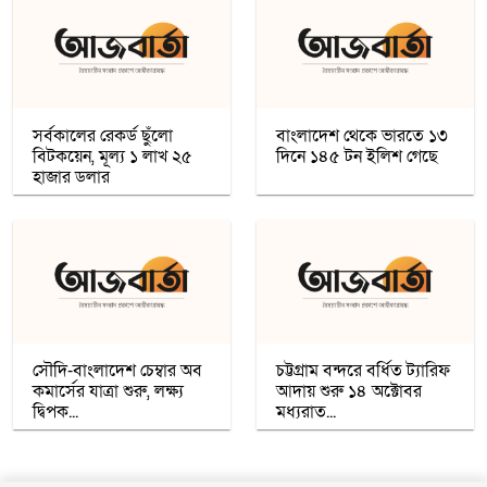
অধিকাংশ মুসলিম শিক্ষার্থী ভর্তি হওয়ায়
কাশ্মীরে কলেজ বন্ধ করলো ভারত
নতুন প্রভাববলয়ের লড়াই: যুক্তরাষ্ট্র, চীন ও
রাশিয়া কি বদলে দিচ্ছে বৈশ্বিক ব্যবস্থা
সর্বকালের রেকর্ড ছুঁলো
বাংলাদেশ থেকে ভারতে ১৩
বিটকয়েন, মূল্য ১ লাখ ২৫
দিনে ১৪৫ টন ইলিশ গেছে
উগান্ডার নির্বাচনে বিরোধী প্রার্থী ববি ওয়াইনকে
হাজার ডলার
জোরপূর্বক তুলে নেওয়ার অভিযোগ
বিহারে সড়ক দুর্ঘটনায় সপ্তম শ্রেণির ছাত্র নিহত,
সাহায্যের বদলে মাছ লুট
আনুষ্ঠানিকভাবে কুর্দি ভাষাকে স্বীকৃতি দিল
সিরিয়া
সৌদি-বাংলাদেশ চেম্বার অব
চট্টগ্রাম বন্দরে বর্ধিত ট্যারিফ
কমার্সের যাত্রা শুরু, লক্ষ্য
আদায় শুরু ১৪ অক্টোবর
চার খনি থেকে ৭৮ লাখ আউন্স সোনা উত্তোলন
দ্বিপক...
মধ্যরাত...
সৌদি রাষ্ট্রীয় কোম্পানি মা’আদেনের
গাজায় শান্তি প্রতিষ্ঠায় ট্রাম্পের ‘বোর্ড অব পিস’,