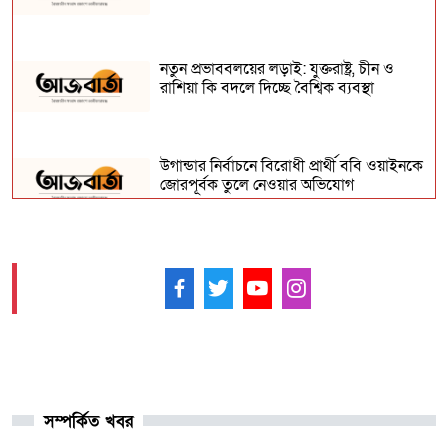
নতুন প্রভাববলয়ের লড়াই: যুক্তরাষ্ট্র, চীন ও
রাশিয়া কি বদলে দিচ্ছে বৈশ্বিক ব্যবস্থা
উগান্ডার নির্বাচনে বিরোধী প্রার্থী ববি ওয়াইনকে
জোরপূর্বক তুলে নেওয়ার অভিযোগ
বিহারে সড়ক দুর্ঘটনায় সপ্তম শ্রেণির ছাত্র নিহত,
সাহায্যের বদলে মাছ লুট
আমাদের ফলো করুন -
আনুষ্ঠানিকভাবে কুর্দি ভাষাকে স্বীকৃতি দিল
সিরিয়া
সম্পর্কিত খবর