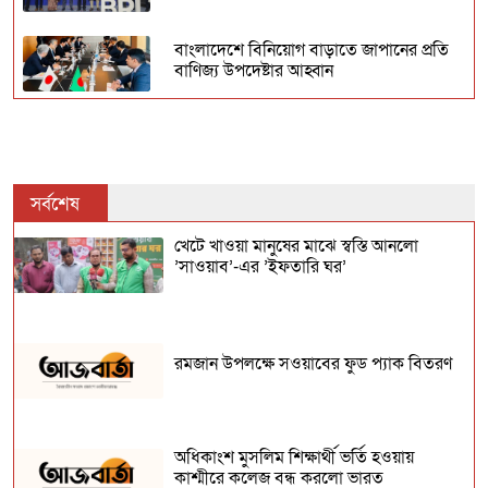
বাংলাদেশে বিনিয়োগ বাড়াতে জাপানের প্রতি
বাণিজ্য উপদেষ্টার আহ্বান
পেঁয়াজ রপ্তানি বন্ধে ভারতীয়দের কান্না!
সর্বশেষ
জিআই স্বীকৃতি পেল নওগাঁর ‘নাক ফজলি আম’
খেটে খাওয়া মানুষের মাঝে স্বস্তি আনলো
’সাওয়াব’-এর ’ইফতারি ঘর’
বৃষ্টিতে বাড়ল মাছ ও সবজির দাম
রমজান উপলক্ষে সওয়াবের ফুড প্যাক বিতরণ
ভারত থেকে এবার দৈনিক ৬ হাজার টন করে
পেঁয়াজ আমদানির অনুমতি
অধিকাংশ মুসলিম শিক্ষার্থী ভর্তি হওয়ায়
কাশ্মীরে কলেজ বন্ধ করলো ভারত