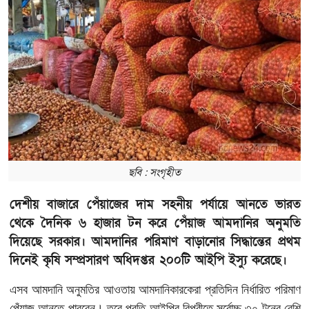
ছবি : সংগৃহীত
দেশীয় বাজারে পেঁয়াজের দাম সহনীয় পর্যায়ে আনতে ভারত
থেকে দৈনিক ৬ হাজার টন করে পেঁয়াজ আমদানির অনুমতি
দিয়েছে সরকার। আমদানির পরিমাণ বাড়ানোর সিদ্ধান্তের প্রথম
দিনেই কৃষি সম্প্রসারণ অধিদপ্তর ২০০টি আইপি ইস্যু করেছে।
এসব আমদানি অনুমতির আওতায় আমদানিকারকেরা প্রতিদিন নির্ধারিত পরিমাণ
পেঁয়াজ আনতে পারবেন। তবে প্রতি আইপির বিপরীতে সর্বোচ্চ ৩০ টনের বেশি