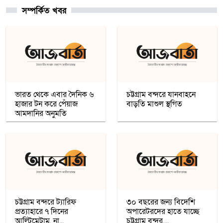
সম্পর্কিত খবর
চার খনি থেকে ৭৮ লাখ আউন্স সোনা উত্তোলন
সৌদি রাষ্ট্রীয় কোম্পানি মা’আদেনের
গাজায় শান্তি প্রতিষ্ঠায় ট্রাম্পের ‘বোর্ড অব পিস’,
যুদ্ধবিরতির দ্বিতীয় ধাপ নিয়ে কায়রোতে
আলোচনা
ভারত থেকে এবার দৈনিক ৬
চট্টগ্রাম বন্দরে যানবাহনে
হাজার টন করে পেঁয়াজ
বাড়তি মাশুল স্থগিত
আমদানির অনুমতি
কৌশলের নামে বিএনপি গুপ্ত বেশ ধারণ
করেনি: তারেক রহমান
খেটে খাওয়া মানুষের মাঝে স্বস্তি আনলো
’সাওয়াব’-এর ’ইফতারি ঘর’
চট্টগ্রাম বন্দরে ট্যারিফ
৩০ বছরের জন্য বিদেশি
প্রত্যাহারে ৭ দিনের
অপারেটরদের হাতে যাচ্ছে
আল্টিমেটাম, না...
রমজান উপলক্ষে সওয়াবের ফুড প্যাক বিতরণ
চট্টগ্রাম বন্দর,...