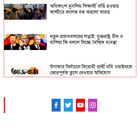
অধিকাংশ মুসলিম শিক্ষার্থী ভর্তি হওয়ায়
কাশ্মীরে কলেজ বন্ধ করলো ভারত
নতুন প্রভাববলয়ের লড়াই: যুক্তরাষ্ট্র, চীন ও
রাশিয়া কি বদলে দিচ্ছে বৈশ্বিক ব্যবস্থা
উগান্ডার নির্বাচনে বিরোধী প্রার্থী ববি ওয়াইনকে
জোরপূর্বক তুলে নেওয়ার অভিযোগ
বিহারে সড়ক দুর্ঘটনায় সপ্তম শ্রেণির ছাত্র নিহত,
সাহায্যের বদলে মাছ লুট
আমাদের ফলো করুন -
আনুষ্ঠানিকভাবে কুর্দি ভাষাকে স্বীকৃতি দিল
সিরিয়া