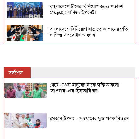
বাংলাদেশে চীনের বিনিয়োগ ৩০০ শতাংশ
বেড়েছে : বাণিজ্য উপদেষ্টা
বাংলাদেশে বিনিয়োগ বাড়াতে জাপানের প্রতি
বাণিজ্য উপদেষ্টার আহ্বান
পেঁয়াজ রপ্তানি বন্ধে ভারতীয়দের কান্না!
সর্বশেষ
জিআই স্বীকৃতি পেল নওগাঁর ‘নাক ফজলি আম’
খেটে খাওয়া মানুষের মাঝে স্বস্তি আনলো
’সাওয়াব’-এর ’ইফতারি ঘর’
বৃষ্টিতে বাড়ল মাছ ও সবজির দাম
রমজান উপলক্ষে সওয়াবের ফুড প্যাক বিতরণ
ভারত থেকে এবার দৈনিক ৬ হাজার টন করে
পেঁয়াজ আমদানির অনুমতি