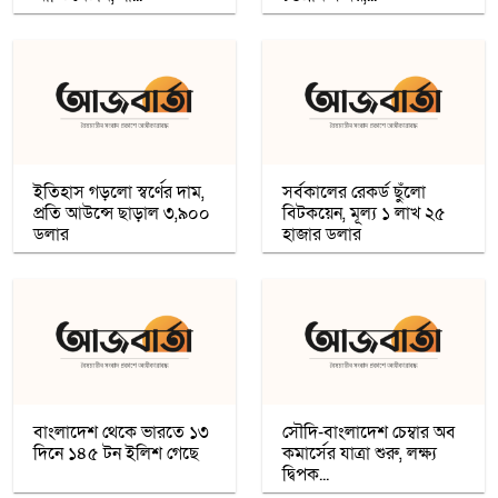
অধিকাংশ মুসলিম শিক্ষার্থী ভর্তি হওয়ায়
কাশ্মীরে কলেজ বন্ধ করলো ভারত
নতুন প্রভাববলয়ের লড়াই: যুক্তরাষ্ট্র, চীন ও
রাশিয়া কি বদলে দিচ্ছে বৈশ্বিক ব্যবস্থা
ইতিহাস গড়লো স্বর্ণের দাম,
সর্বকালের রেকর্ড ছুঁলো
প্রতি আউন্সে ছাড়াল ৩,৯০০
বিটকয়েন, মূল্য ১ লাখ ২৫
উগান্ডার নির্বাচনে বিরোধী প্রার্থী ববি ওয়াইনকে
ডলার
হাজার ডলার
জোরপূর্বক তুলে নেওয়ার অভিযোগ
বিহারে সড়ক দুর্ঘটনায় সপ্তম শ্রেণির ছাত্র নিহত,
সাহায্যের বদলে মাছ লুট
আনুষ্ঠানিকভাবে কুর্দি ভাষাকে স্বীকৃতি দিল
সিরিয়া
বাংলাদেশ থেকে ভারতে ১৩
সৌদি-বাংলাদেশ চেম্বার অব
দিনে ১৪৫ টন ইলিশ গেছে
কমার্সের যাত্রা শুরু, লক্ষ্য
চার খনি থেকে ৭৮ লাখ আউন্স সোনা উত্তোলন
দ্বিপক...
সৌদি রাষ্ট্রীয় কোম্পানি মা’আদেনের