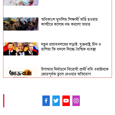
মক্কায় চালু হলো বিশ্বের বৃহত্তম কুলিং সিস্টেম
অধিকাংশ মুসলিম শিক্ষার্থী ভর্তি হওয়ায়
কাশ্মীরে কলেজ বন্ধ করলো ভারত
নতুন প্রভাববলয়ের লড়াই: যুক্তরাষ্ট্র, চীন ও
রাশিয়া কি বদলে দিচ্ছে বৈশ্বিক ব্যবস্থা
উগান্ডার নির্বাচনে বিরোধী প্রার্থী ববি ওয়াইনকে
জোরপূর্বক তুলে নেওয়ার অভিযোগ
বিহারে সড়ক দুর্ঘটনায় সপ্তম শ্রেণির ছাত্র নিহত,
সাহায্যের বদলে মাছ লুট
আমাদের ফলো করুন -