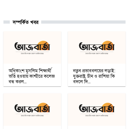
আনুষ্ঠানিকভাবে কুর্দি ভাষাকে স্বীকৃতি দিল
সিরিয়া
সম্পর্কিত খবর
চার খনি থেকে ৭৮ লাখ আউন্স সোনা উত্তোলন
সৌদি রাষ্ট্রীয় কোম্পানি মা’আদেনের
গাজায় শান্তি প্রতিষ্ঠায় ট্রাম্পের ‘বোর্ড অব পিস’,
যুদ্ধবিরতির দ্বিতীয় ধাপ নিয়ে কায়রোতে
আলোচনা
অধিকাংশ মুসলিম শিক্ষার্থী
নতুন প্রভাববলয়ের লড়াই:
ভর্তি হওয়ায় কাশ্মীরে কলেজ
যুক্তরাষ্ট্র, চীন ও রাশিয়া কি
বন্ধ করল...
বদলে দি...
কৌশলের নামে বিএনপি গুপ্ত বেশ ধারণ
করেনি: তারেক রহমান
খেটে খাওয়া মানুষের মাঝে স্বস্তি আনলো
’সাওয়াব’-এর ’ইফতারি ঘর’