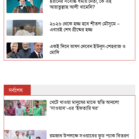
ইরানের সর্বোচ্চ ধর্মীয় নেতা, কে এই
আয়াতুল্লাহ আলী খামেনি?
২০২৬ থেকে হজ্জ হবে শীতল মৌসুমে –
এবারই শেষ গ্রীষ্মের হজ্জ
একই দিনে ভাষণ দেবেন ইউনূস-শেহবাজ ও
মোদি
২০২৫ সালে ‘পুলিৎজার’ জিতলেন যারা!
সর্বশেষ
অধিকাংশ মুসলিম শিক্ষার্থী ভর্তি হওয়ায়
কাশ্মীরে কলেজ বন্ধ করলো ভারত
খেটে খাওয়া মানুষের মাঝে স্বস্তি আনলো
’সাওয়াব’-এর ’ইফতারি ঘর’
মহাকুম্ভে নারীদের স্নানের ভিডিও বিক্রি হচ্ছে
অনলাইন প্লাটফর্মে
রমজান উপলক্ষে সওয়াবের ফুড প্যাক বিতরণ