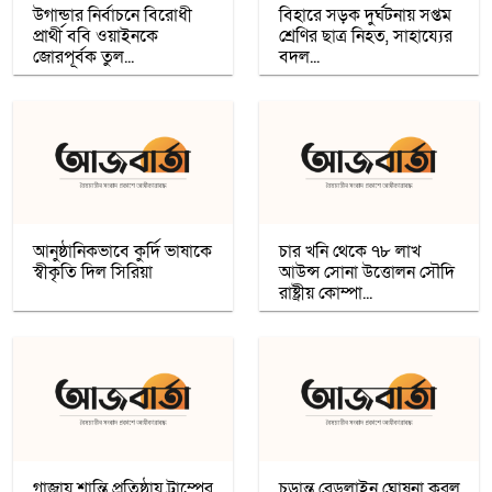
উগান্ডার নির্বাচনে বিরোধী
বিহারে সড়ক দুর্ঘটনায় সপ্তম
প্রার্থী ববি ওয়াইনকে
শ্রেণির ছাত্র নিহত, সাহায্যের
জোরপূর্বক তুল...
রমজান উপলক্ষে সওয়াবের ফুড প্যাক বিতরণ
বদল...
অধিকাংশ মুসলিম শিক্ষার্থী ভর্তি হওয়ায়
কাশ্মীরে কলেজ বন্ধ করলো ভারত
নতুন প্রভাববলয়ের লড়াই: যুক্তরাষ্ট্র, চীন ও
রাশিয়া কি বদলে দিচ্ছে বৈশ্বিক ব্যবস্থা
আনুষ্ঠানিকভাবে কুর্দি ভাষাকে
চার খনি থেকে ৭৮ লাখ
স্বীকৃতি দিল সিরিয়া
আউন্স সোনা উত্তোলন সৌদি
উগান্ডার নির্বাচনে বিরোধী প্রার্থী ববি ওয়াইনকে
রাষ্ট্রীয় কোম্পা...
জোরপূর্বক তুলে নেওয়ার অভিযোগ
বিহারে সড়ক দুর্ঘটনায় সপ্তম শ্রেণির ছাত্র নিহত,
সাহায্যের বদলে মাছ লুট
আনুষ্ঠানিকভাবে কুর্দি ভাষাকে স্বীকৃতি দিল
সিরিয়া
গাজায় শান্তি প্রতিষ্ঠায় ট্রাম্পের
চুড়ান্ত রেডলাইন ঘোষনা করল